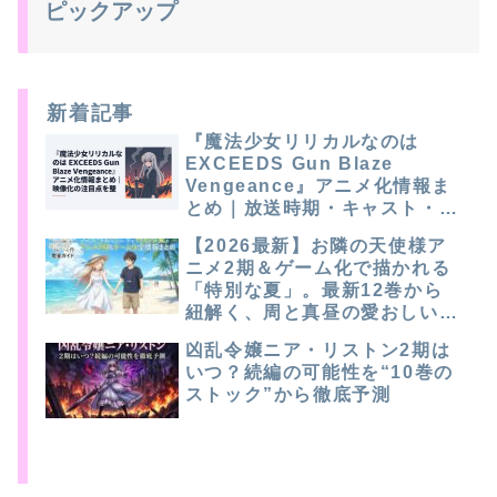
ピックアップ
新着記事
『魔法少女リリカルなのは
EXCEEDS Gun Blaze
Vengeance』アニメ化情報ま
とめ｜放送時期・キャスト・注
目点を整理
【2026最新】お隣の天使様ア
ニメ2期＆ゲーム化で描かれる
「特別な夏」。最新12巻から
紐解く、周と真昼の愛おしい軌
跡
凶乱令嬢ニア・リストン2期は
いつ？続編の可能性を“10巻の
ストック”から徹底予測