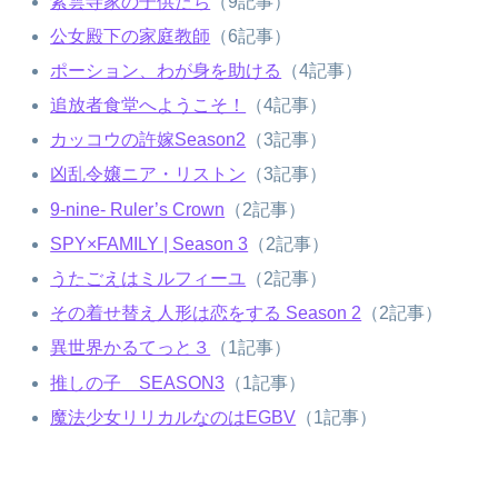
紫雲寺家の子供たち
（9記事）
公女殿下の家庭教師
（6記事）
ポーション、わが身を助ける
（4記事）
追放者食堂へようこそ！
（4記事）
カッコウの許嫁Season2
（3記事）
凶乱令嬢ニア・リストン
（3記事）
9-nine- Ruler’s Crown
（2記事）
SPY×FAMILY | Season 3
（2記事）
うたごえはミルフィーユ
（2記事）
その着せ替え人形は恋をする Season 2
（2記事）
異世界かるてっと３
（1記事）
推しの子 SEASON3
（1記事）
魔法少女リリカルなのはEGBV
（1記事）