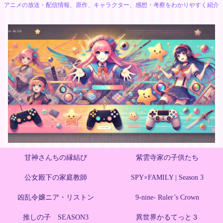
アニメの放送・配信情報、原作、キャラクター、感想・考察をわかりやすく紹介
甘神さんちの縁結び
紫雲寺家の子供たち
公女殿下の家庭教師
SPY×FAMILY | Season 3
凶乱令嬢ニア・リストン
9-nine- Ruler’s Crown
推しの子 SEASON3
異世界かるてっと３