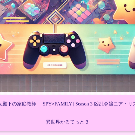
女殿下の家庭教師
SPY×FAMILY | Season 3
凶乱令嬢ニア・リ
異世界かるてっと３