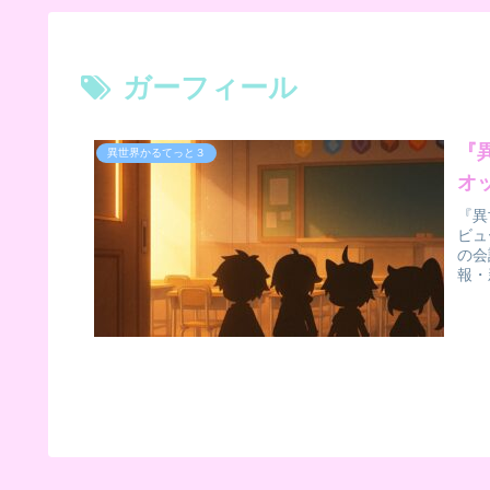
ガーフィール
『
異世界かるてっと３
オ
『異
ビュ
の会
報・