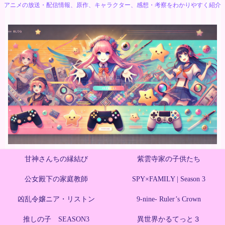
アニメの放送・配信情報、原作、キャラクター、感想・考察をわかりやすく紹介
甘神さんちの縁結び
紫雲寺家の子供たち
公女殿下の家庭教師
SPY×FAMILY | Season 3
凶乱令嬢ニア・リストン
9-nine- Ruler’s Crown
推しの子 SEASON3
異世界かるてっと３