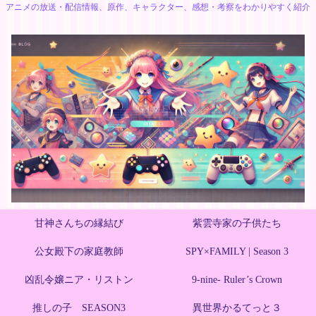
アニメの放送・配信情報、原作、キャラクター、感想・考察をわかりやすく紹介
甘神さんちの縁結び
紫雲寺家の子供たち
公女殿下の家庭教師
SPY×FAMILY | Season 3
凶乱令嬢ニア・リストン
9-nine- Ruler’s Crown
推しの子 SEASON3
異世界かるてっと３