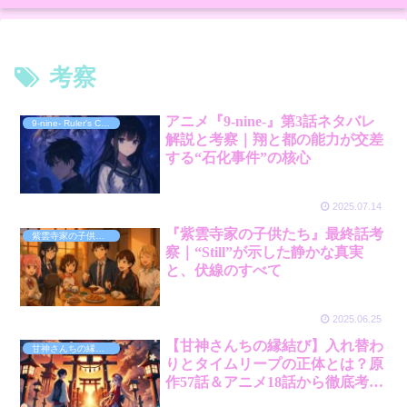
考察
アニメ『9-nine-』第3話ネタバレ
9-nine- Ruler's Crown
解説と考察｜翔と都の能力が交差
する“石化事件”の核心
2025.07.14
『紫雲寺家の子供たち』最終話考
紫雲寺家の子供たち
察｜“Still”が示した静かな真実
と、伏線のすべて
2025.06.25
【甘神さんちの縁結び】入れ替わ
甘神さんちの縁結び
りとタイムリープの正体とは？原
作57話＆アニメ18話から徹底考
察！