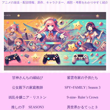
アニメの放送・配信情報、原作、キャラクター、感想・考察をわかりやすく紹介
甘神さんちの縁結び
紫雲寺家の子供たち
公女殿下の家庭教師
SPY×FAMILY | Season 3
凶乱令嬢ニア・リストン
9-nine- Ruler’s Crown
推しの子 SEASON3
異世界かるてっと３