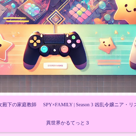
女殿下の家庭教師
SPY×FAMILY | Season 3
凶乱令嬢ニア・リ
異世界かるてっと３