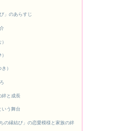
び」のあらすじ
介
な）
ひ）
つき）
ろ
の絆と成長
という舞台
ちの縁結び」の恋愛模様と家族の絆