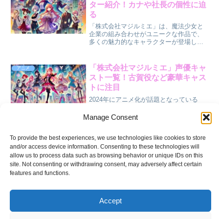
の記事では、アンジェリカ...
ター紹介！カナや社長の個性に迫
る
「株式会社マジルミエ」は、魔法少女と
企業の組み合わせがユニークな作品で、
多くの魅力的なキャラクターが登場しま
す。 主人公のカナや、個性的な社長をは
じめとするメンバーたちは、それぞれ異
なる個性と役割で物語を彩っています。
「株式会社マジルミエ」声優キャ
アニメ
本記事では、カナや社...
スト一覧！古賀役など豪華キャス
トに注目
2024年にアニメ化が話題となっている
「株式会社マジルミエ」は、魔法少女を
ビジネスとして描く新しい視点の作品で
Manage Consent
す。 登場キャラクターの個性を引き立て
るのは、実力派の豪華声優陣の演技によ
To provide the best experiences, we use technologies like cookies to store
るものです。特に注目を集めるのは古賀
『ひとりぼっちの異世界攻略』キ
アニメ
役をはじめとするキャ...
and/or access device information. Consenting to these technologies will
ャラクター相関図と物語の展開を
allow us to process data such as browsing behavior or unique IDs on this
徹底解説
site. Not consenting or withdrawing consent, may adversely affect certain
『ひとりぼっちの異世界攻略』は、異世
features and functions.
界で孤独に冒険する主人公・遥の成長と
仲間たちとの絆を描いた作品です。 本記
事では、主要キャラクターの関係性を相
Accept
関図で整理し、物語の展開を詳しく解説
します。この記事を読むとわかること
「黒岩メダカに私の可愛いが通じ
アニメ