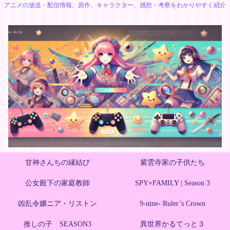
アニメの放送・配信情報、原作、キャラクター、感想・考察をわかりやすく紹介
甘神さんちの縁結び
紫雲寺家の子供たち
公女殿下の家庭教師
SPY×FAMILY | Season 3
凶乱令嬢ニア・リストン
9-nine- Ruler’s Crown
推しの子 SEASON3
異世界かるてっと３