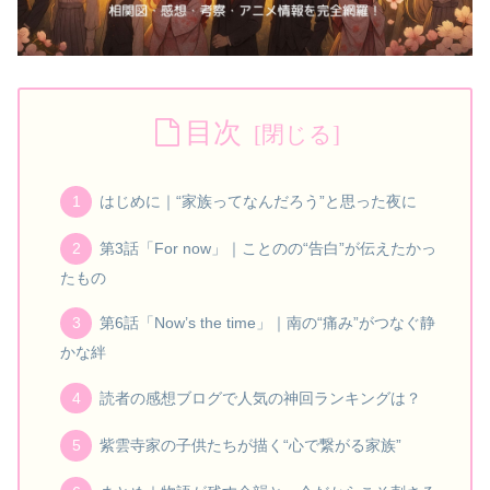
目次
はじめに｜“家族ってなんだろう”と思った夜に
第3話「For now」｜ことのの“告白”が伝えたかっ
たもの
第6話「Now’s the time」｜南の“痛み”がつなぐ静
かな絆
読者の感想ブログで人気の神回ランキングは？
紫雲寺家の子供たちが描く“心で繋がる家族”