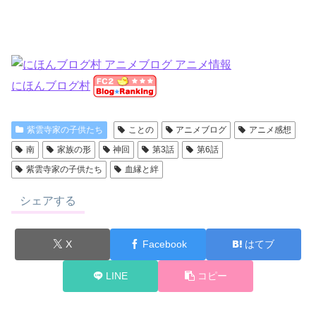
にほんブログ村
紫雲寺家の子供たち
ことの
アニメブログ
アニメ感想
南
家族の形
神回
第3話
第6話
紫雲寺家の子供たち
血縁と絆
シェアする
X
Facebook
はてブ
LINE
コピー