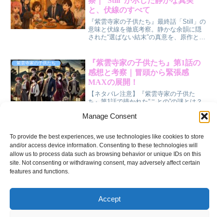
察｜“Still”が示した静かな真実
と、伏線のすべて
『紫雲寺家の子供たち』最終話「Still」の
意味と伏線を徹底考察。静かな余韻に隠
された“選ばない結末”の真意を、原作との
違いから読み解きます。沈黙と継続の象
徴として描かれた家族の絆、その静けさ
に宿る感情を深く掘り下げました。
『紫雲寺家の子供たち』第1話の
紫雲寺家の子供たち
感想と考察｜冒頭から緊張感
MAXの展開！
【ネタバレ注意】『紫雲寺家の子供た
ち』第1話で描かれた“ことの”の謎とは？
兄弟たちの関係と伏線を読み解きます。
Manage Consent
紫雲寺家の子供たち 万里の正体
紫雲寺家の子供たち
To provide the best experiences, we use technologies like cookies to store
とは？姉の秘密を徹底解説！
and/or access device information. Consenting to these technologies will
allow us to process data such as browsing behavior or unique IDs on this
紫雲寺万里は何者？『紫雲寺家の子供た
site. Not consenting or withdrawing consent, may adversely affect certain
ち』の美しき長女に隠された秘密と物語
features and functions.
の鍵を握る伏線をわかりやすくまとめま
した。
紫雲寺家の子供たち 相関図で読
Accept
紫雲寺家の子供たち
み解く兄弟と秘密