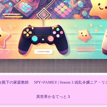
女殿下の家庭教師
SPY×FAMILY | Season 3
凶乱令嬢ニア・リ
異世界かるてっと３