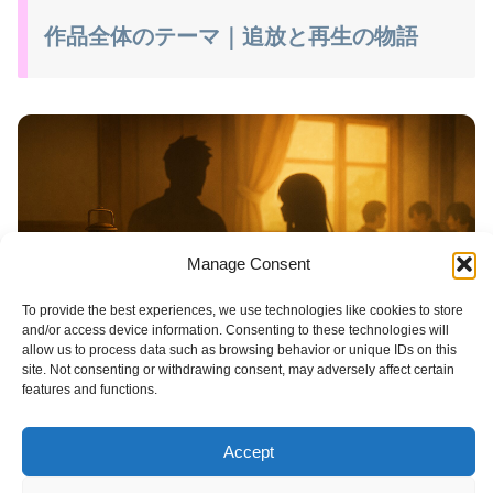
作品全体のテーマ｜追放と再生の物語
Manage Consent
To provide the best experiences, we use technologies like cookies to store
and/or access device information. Consenting to these technologies will
allow us to process data such as browsing behavior or unique IDs on this
site. Not consenting or withdrawing consent, may adversely affect certain
features and functions.
Accept
『追放者食堂へようこそ！』第1話から第7話を通じて見