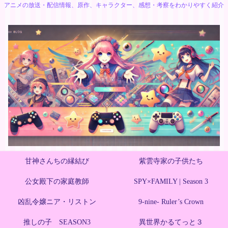
アニメの放送・配信情報、原作、キャラクター、感想・考察をわかりやすく紹介
甘神さんちの縁結び
紫雲寺家の子供たち
公女殿下の家庭教師
SPY×FAMILY | Season 3
凶乱令嬢ニア・リストン
9-nine- Ruler’s Crown
推しの子 SEASON3
異世界かるてっと３