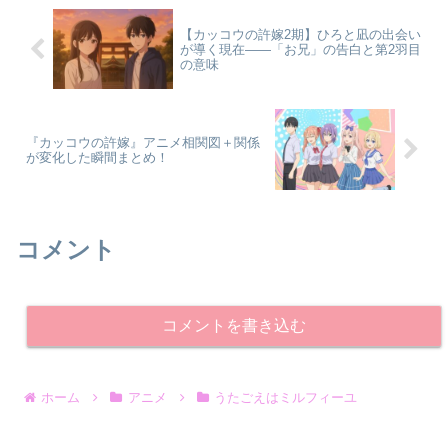
【カッコウの許嫁2期】ひろと凪の出会い
が導く現在——「お兄」の告白と第2羽目
の意味
『カッコウの許嫁』アニメ相関図＋関係
が変化した瞬間まとめ！
コメント
コメントを書き込む
ホーム
アニメ
うたごえはミルフィーユ