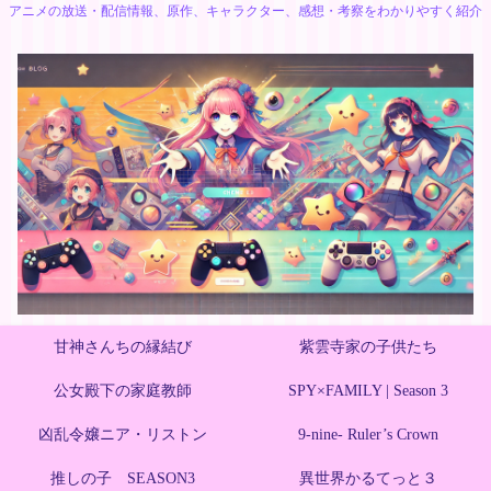
アニメの放送・配信情報、原作、キャラクター、感想・考察をわかりやすく紹介
甘神さんちの縁結び
紫雲寺家の子供たち
公女殿下の家庭教師
SPY×FAMILY | Season 3
凶乱令嬢ニア・リストン
9-nine- Ruler’s Crown
推しの子 SEASON3
異世界かるてっと３