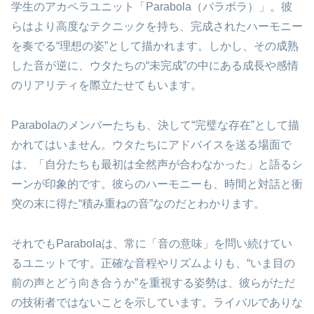
学生のアカペラユニット「Parabola（パラボラ）」。彼
らはより高度なテクニックを持ち、完成されたハーモニー
を奏でる“理想の姿”として描かれます。しかし、その成熟
した音が逆に、ウタたちの“未完成”の中にある成長や感情
のリアリティを際立たせてもいます。
Parabolaのメンバーたちも、決して“完璧な存在”として描
かれてはいません。ウタたちにアドバイスを送る場面で
は、「自分たちも最初は全然声が合わなかった」と語るシ
ーンが印象的です。彼らのハーモニーも、時間と対話と衝
突の末に得た“積み重ねの音”なのだとわかります。
それでもParabolaは、常に「音の意味」を問い続けてい
るユニットです。正確な音程やリズムよりも、“いま目の
前の声とどう向き合うか”を重視する姿勢は、彼らがただ
の技術者ではないことを示しています。ライバルでありな