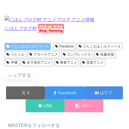
にほんブログ村
うたごえはミルフィーユ
Parabola
うたごえはミルフィーユ
うたミル
アカペラアニメ
コンプレックス
佐藤卓哉
声優
女子高生アニメ
青春アニメ
音楽アニメ
シェアする
X
Facebook
はてブ
LINE
コピー
MASTERをフォローする