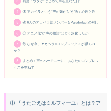
補足：ウタが“はじめて声を重ねた日”
③ アカペラという“声の繋がり”が描く心理と絆
④ 6人のアカペラ部メンバー＆Parabolaとの対比
⑤ アニメ化で“声の物語”はどう深化したか
⑥ なぜ今、アカペラ×コンプレックスが響くの
か？
まとめ：声のハーモニーに、あなたのコンプレッ
クスを重ねて
① 「うたごえはミルフィーユ」とは？ア