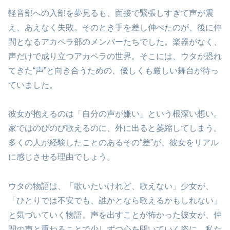
軽音部への入部を夢見るも、面接で緊張しすぎて声が震
え、あえなく失敗。そのとき手を差し伸べたのが、後に仲
間となるアカペラ部のメンバーたちでした。楽器がなく、
声だけで成り立つアカペラの世界。そこには、ウタが恐れ
てきた“声”と向き合うための、優しくも厳しい舞台が待っ
ていました。
彼女が抱えるのは「自分の声が嫌い」という根深い想い。
家ではのびのび歌えるのに、外に出ると萎縮してしまう。
多くの人が経験したことのあるその“差”が、彼女をリアル
に感じさせる理由でしょう。
ウタの物語は、「歌いたいけれど、歌えない」少女が、
「ひとりでは不安でも、誰かとなら歌えるかもしれない」
と気づいていく物語。声を出すことが怖かった彼女が、仲
間の声と重ねることで少しずつ心を開いていく姿に、私た