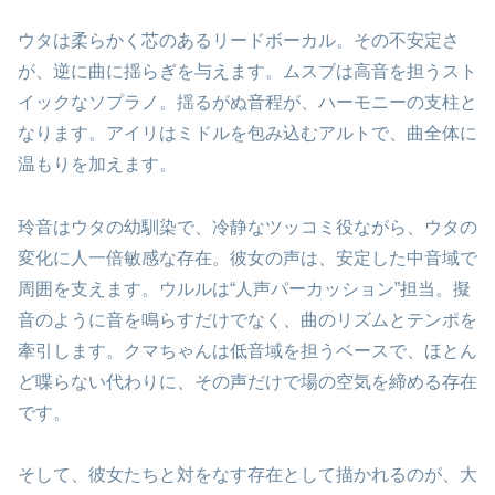
ウタは柔らかく芯のあるリードボーカル。その不安定さ
が、逆に曲に揺らぎを与えます。ムスブは高音を担うスト
イックなソプラノ。揺るがぬ音程が、ハーモニーの支柱と
なります。アイリはミドルを包み込むアルトで、曲全体に
温もりを加えます。
玲音はウタの幼馴染で、冷静なツッコミ役ながら、ウタの
変化に人一倍敏感な存在。彼女の声は、安定した中音域で
周囲を支えます。ウルルは“人声パーカッション”担当。擬
音のように音を鳴らすだけでなく、曲のリズムとテンポを
牽引します。クマちゃんは低音域を担うベースで、ほとん
ど喋らない代わりに、その声だけで場の空気を締める存在
です。
そして、彼女たちと対をなす存在として描かれるのが、大