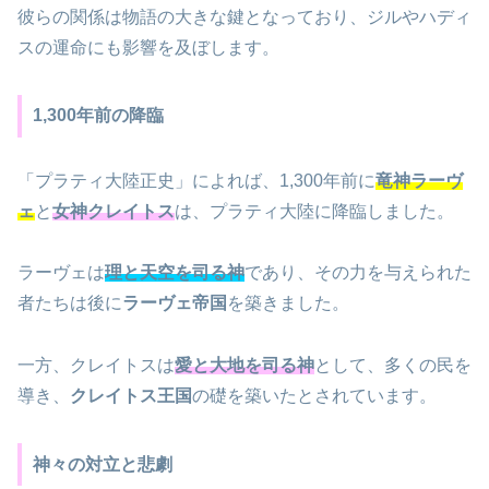
彼らの関係は物語の大きな鍵となっており、ジルやハディ
スの運命にも影響を及ぼします。
1,300年前の降臨
「プラティ大陸正史」によれば、1,300年前に
竜神ラーヴ
ェ
と
女神クレイトス
は、プラティ大陸に降臨しました。
ラーヴェは
理と天空を司る神
であり、その力を与えられた
者たちは後に
ラーヴェ帝国
を築きました。
一方、クレイトスは
愛と大地を司る神
として、多くの民を
導き、
クレイトス王国
の礎を築いたとされています。
神々の対立と悲劇