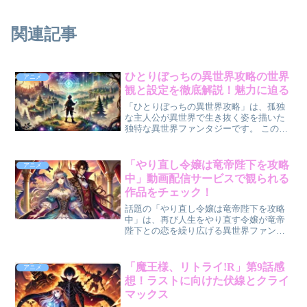
関連記事
ひとりぼっちの異世界攻略の世界
アニメ
観と設定を徹底解説！魅力に迫る
「ひとりぼっちの異世界攻略」は、孤独
な主人公が異世界で生き抜く姿を描いた
独特な異世界ファンタジーです。 この作
品の魅力は、緻密に作り込まれた世界観
と、サバイバル要素を含む独特な設定に
あります。 今回は、「ひとりぼっちの異
「やり直し令嬢は竜帝陛下を攻略
アニメ
世界攻略」の世界観や...
中」動画配信サービスで観られる
作品をチェック！
話題の「やり直し令嬢は竜帝陛下を攻略
中」は、再び人生をやり直す令嬢が竜帝
陛下との恋を繰り広げる異世界ファンタ
ジーです。 アニメ化により、さらに注目
を集めているこの作品を視聴したい方も
多いはず。この記事では、どの動画配信
「魔王様、リトライ!R」第9話感
アニメ
サービスで視聴可能かを...
想！ラストに向けた伏線とクライ
マックス