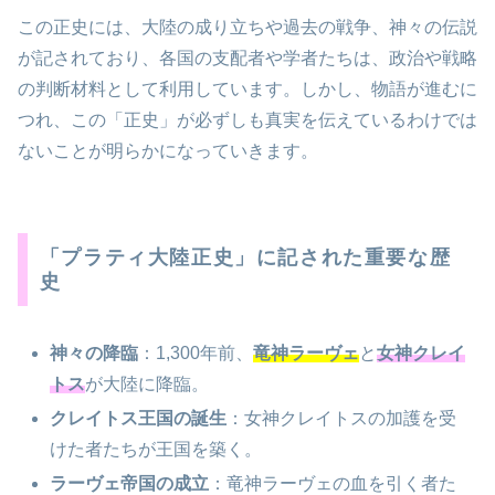
この正史には、大陸の成り立ちや過去の戦争、神々の伝説
が記されており、各国の支配者や学者たちは、政治や戦略
の判断材料として利用しています。しかし、物語が進むに
つれ、この「正史」が必ずしも真実を伝えているわけでは
ないことが明らかになっていきます。
「プラティ大陸正史」に記された重要な歴
史
神々の降臨
：1,300年前、
竜神ラーヴェ
と
女神クレイ
トス
が大陸に降臨。
クレイトス王国の誕生
：女神クレイトスの加護を受
けた者たちが王国を築く。
ラーヴェ帝国の成立
：竜神ラーヴェの血を引く者た