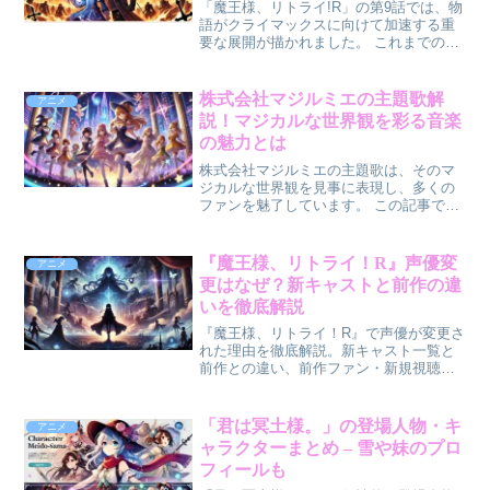
「魔王様、リトライ!R」の第9話では、物
語がクライマックスに向けて加速する重
要な展開が描かれました。 これまでの伏
線が回収され始めると同時に、新たな謎
が視聴者の期待感を煽ります。 本記事で
は、第9話の感想とともに、ストーリーの
株式会社マジルミエの主題歌解
アニメ
核心部分や注目...
説！マジカルな世界観を彩る音楽
の魅力とは
株式会社マジルミエの主題歌は、そのマ
ジカルな世界観を見事に表現し、多くの
ファンを魅了しています。 この記事で
は、主題歌の詳細な解説と、音楽がどの
ように作品の世界観を彩っているのかを
掘り下げます。 さらに、作曲者や歌詞の
『魔王様、リトライ！R』声優変
アニメ
背景に触れながら、音楽...
更はなぜ？新キャストと前作の違
いを徹底解説
『魔王様、リトライ！R』で声優が変更さ
れた理由を徹底解説。新キャスト一覧と
前作との違い、前作ファン・新規視聴者
の楽しみ方までわかりやすくまとめまし
た。
「君は冥土様。」の登場人物・キ
アニメ
ャラクターまとめ – 雪や妹のプロ
フィールも