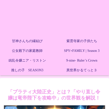
甘神さんちの縁結び
紫雲寺家の子供たち
公女殿下の家庭教師
SPY×FAMILY | Season 3
凶乱令嬢ニア・リストン
9-nine- Ruler’s Crown
推しの子 SEASON3
異世界かるてっと３
「プラティ大陸正史」とは？「やり直し令
嬢は竜帝陛下を攻略中」の世界観を解説！
アニメ