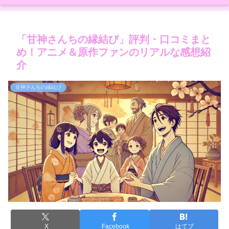
「甘神さんちの縁結び」評判・口コミまと
め！アニメ＆原作ファンのリアルな感想紹
介
甘神さんちの縁結び
X
Facebook
はてブ