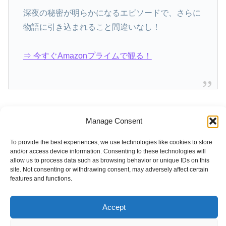
深夜の秘密が明らかになるエピソードで、さらに
物語に引き込まれること間違いなし！
⇒ 今すぐAmazonプライムで観る！
Manage Consent
To provide the best experiences, we use technologies like cookies to store
and/or access device information. Consenting to these technologies will
allow us to process data such as browsing behavior or unique IDs on this
site. Not consenting or withdrawing consent, may adversely affect certain
features and functions.
Accept