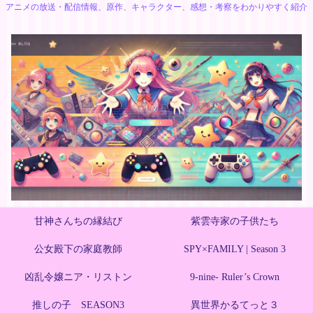
アニメの放送・配信情報、原作、キャラクター、感想・考察をわかりやすく紹介
甘神さんちの縁結び
紫雲寺家の子供たち
公女殿下の家庭教師
SPY×FAMILY | Season 3
凶乱令嬢ニア・リストン
9-nine- Ruler’s Crown
推しの子 SEASON3
異世界かるてっと３