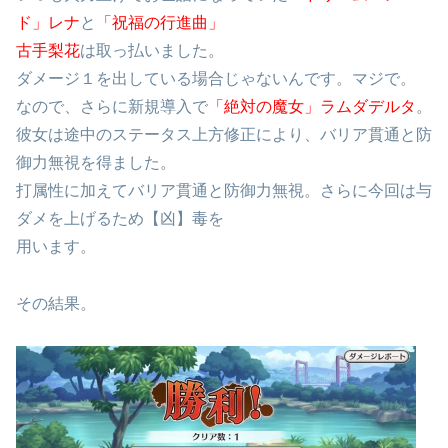
ド」レナ
と
「祝福の行進曲」
古手梨花
は取っ払いました。
ダメージ１を出している場合じゃないんです。マジで。
なので、さらに新規導入で
「絶対の魔女」ラムダデルタ
。
彼女は途中のステータス上方修正により、バリア貫通と防
御力無視を得ました。
打属性に加えてバリア貫通と防御力無視。さらに今回は与
ダメを上げるため【凶】毒を
用います。
その結果。