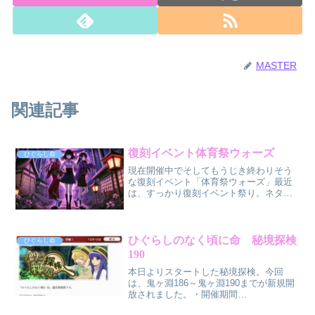
MASTER
関連記事
復刻イベント体育祭ウォーズ
ひぐらし命
現在開催中でそしてもうじき終わりそう
な復刻イベント「体育祭ウォーズ」最近
は、すっかり復刻イベント祭り。ネタ切
れ？（笑）・開催期間2024/10/1（火）
18:00～2024/10/10（木）17:59今回の注
意点は二つ。まず一つ目は、ミッシ...
ひぐらしのなく頃に命 秘境探検
ひぐらし命
190
本日よりスタートした秘境探検。今回
は、鬼ヶ淵186～鬼ヶ淵190までが新規開
放されました。・開催期間
2024/12/10（火）18:00～