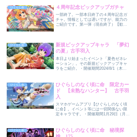
2024/12/16（月）17:59・今回の報酬
SSR【食いしんぼサキュバス】公由一
４周年記念ピックアップガチャ
ひぐらし命
穂 タイプ：中衛 ...
一部終了。一部本日終了の４周年記念ガ
チャ。情報としては遅いですが、能力の
ご紹介です。第一弾（現在終了）【歓び
のカルナバル】園崎詩音属性：昼 タイ
プ：中衛第二弾 ～９月１０日 17:59ま
で【カルナバルガール】竜宮レナ属性：
昼 タイプ：前衛第...
新規ピックアップキャラ 「夢幻
ひぐらし命
の夏」古手羽入
本日より始まったイベント「夏色ゼネレ
ーション」。その新規ピックアップキャ
ラをご紹介。・開催期間2024/8/1（木）
～2024/8/10（土）17:59・SSR【夢幻の
夏】古手羽入属性：夜 ポジション：前
衛 攻撃属性：特では見ていきましょ
ひぐらしのなく頃に命 限定カー
ひぐらし命
う...
ド 【未熟なハンター】 古手羽
入
スマホゲームアプリ【ひぐらしのなく頃
に命】。イベント等には一切関係ない限
定キャラです。・開催期間1月29日（月）
～2月9日（金）17:59・全敵への防御ダウ
ンと貫通攻撃を持つ前衛アタッカー。・
AS1で防御力と打耐性をダウンさせる。
ひぐらしのなく頃に命 秘境探
ひぐらし命
さらにAS...
検 175