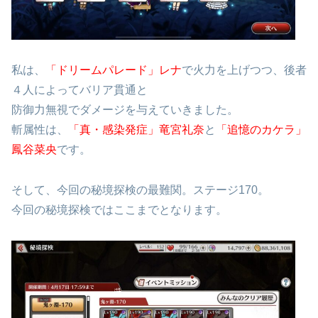
私は、
「ドリームパレード」レナ
で火力を上げつつ、後者
４人によってバリア貫通と
防御力無視でダメージを与えていきました。
斬属性は、
「真・感染発症」竜宮礼奈
と
「追憶のカケラ」
鳳谷菜央
です。
そして、今回の秘境探検の最難関。ステージ170。
今回の秘境探検ではここまでとなります。