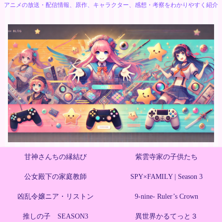
アニメの放送・配信情報、原作、キャラクター、感想・考察をわかりやすく紹介
甘神さんちの縁結び
紫雲寺家の子供たち
公女殿下の家庭教師
SPY×FAMILY | Season 3
凶乱令嬢ニア・リストン
9-nine- Ruler’s Crown
推しの子 SEASON3
異世界かるてっと３