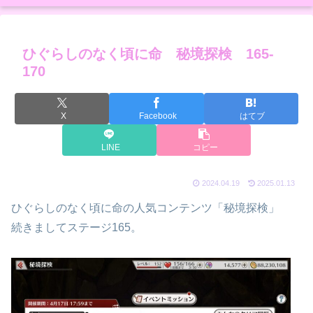
ひぐらしのなく頃に命 秘境探検 165-
170
X
Facebook
はてブ
LINE
コピー
2024.04.19
2025.01.13
ひぐらしのなく頃に命の人気コンテンツ「秘境探検」
続きましてステージ165。