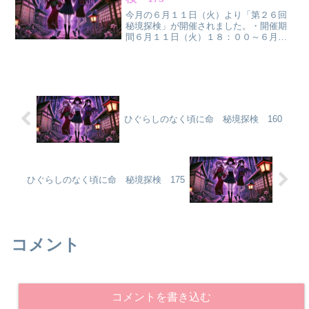
今月の６月１１日（火）より「第２６回
秘境探検」が開催されました。・開催期
間６月１１日（火）１８：００～６月１
７日（月）１７：５９・初回クリア報酬
【束の間の日常】古手羽入今回は、鬼ヶ
淵171-175が追加です。鬼ヶ淵175をクリ
アするとミッシ...
ひぐらしのなく頃に命 秘境探検 160
ひぐらしのなく頃に命 秘境探検 175
コメント
コメントを書き込む