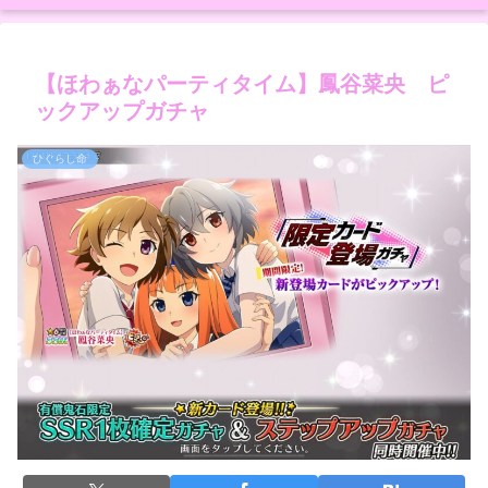
【ほわぁなパーティタイム】鳳谷菜央 ピ
ックアップガチャ
ひぐらし命