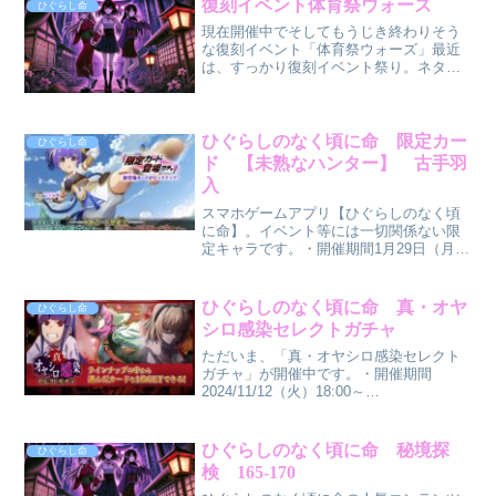
復刻イベント体育祭ウォーズ
ひぐらし命
にキャラのカケラが獲...
現在開催中でそしてもうじき終わりそう
な復刻イベント「体育祭ウォーズ」最近
は、すっかり復刻イベント祭り。ネタ切
れ？（笑）・開催期間2024/10/1（火）
18:00～2024/10/10（木）17:59今回の注
意点は二つ。まず一つ目は、ミッシ...
ひぐらしのなく頃に命 限定カー
ひぐらし命
ド 【未熟なハンター】 古手羽
入
スマホゲームアプリ【ひぐらしのなく頃
に命】。イベント等には一切関係ない限
定キャラです。・開催期間1月29日（月）
～2月9日（金）17:59・全敵への防御ダウ
ンと貫通攻撃を持つ前衛アタッカー。・
AS1で防御力と打耐性をダウンさせる。
ひぐらしのなく頃に命 真・オヤ
ひぐらし命
さらにAS...
シロ感染セレクトガチャ
ただいま、「真・オヤシロ感染セレクト
ガチャ」が開催中です。・開催期間
2024/11/12（火）18:00～
2024/11/22（金）17:59今までに登場した
真・オヤシロ感染カードが必ず１枚以上
獲得できるガチャです。注意しなくては
ひぐらしのなく頃に命 秘境探
ひぐらし命
いけないの...
検 165-170