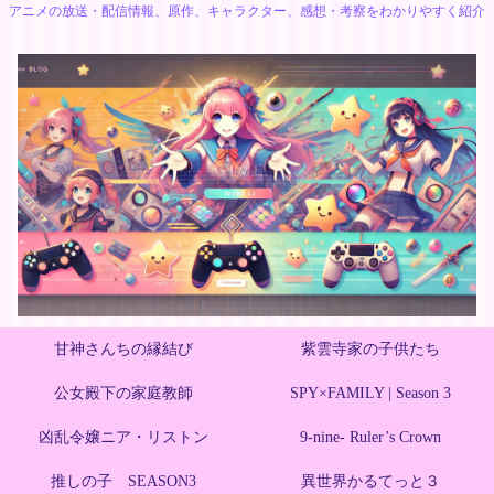
アニメの放送・配信情報、原作、キャラクター、感想・考察をわかりやすく紹介
甘神さんちの縁結び
紫雲寺家の子供たち
公女殿下の家庭教師
SPY×FAMILY | Season 3
凶乱令嬢ニア・リストン
9-nine- Ruler’s Crown
推しの子 SEASON3
異世界かるてっと３