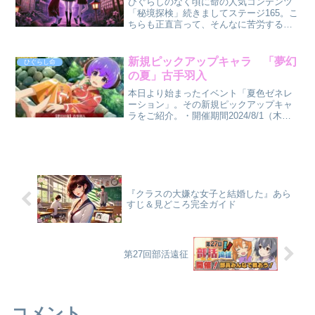
ひぐらしのなく頃に命の人気コンテンツ
「秘境探検」続きましてステージ165。こ
ちらも正直言って、そんなに苦労するこ
とはないかと思います。注意すべき点
は、バリア貫通と防御力無視・斬属性・
高火力。前者があれば必然的に高火力キ
新規ピックアップキャラ 「夢幻
ひぐらし命
ャラですので。私は、「...
の夏」古手羽入
本日より始まったイベント「夏色ゼネレ
ーション」。その新規ピックアップキャ
ラをご紹介。・開催期間2024/8/1（木）
～2024/8/10（土）17:59・SSR【夢幻の
夏】古手羽入属性：夜 ポジション：前
衛 攻撃属性：特では見ていきましょ
う...
『クラスの大嫌な女子と結婚した』あら
すじ＆見どころ完全ガイド
第27回部活遠征
コメント