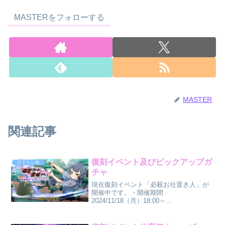
MASTERをフォローする
MASTER
関連記事
復刻イベント及びピックアップガ
ひぐらし命
チャ
現在復刻イベント「必殺お仕置き人」が
開催中です。・開催期間
2024/11/18（月）18:00～
2024/11/27（水）17:59祈願札でパーティ
ーを強化し、イベントメダルを獲得する
イベントです。今回は、ミッション報酬