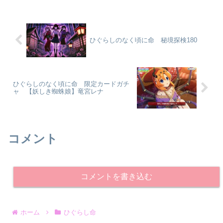
変わる以外は、特に変更点がありませ
ん。ただ、バリア...
ひぐらしのなく頃に命 秘境探検180
ひぐらしのなく頃に命 限定カードガチ
ャ 【妖しき蜘蛛娘】竜宮レナ
コメント
コメントを書き込む
ホーム
ひぐらし命