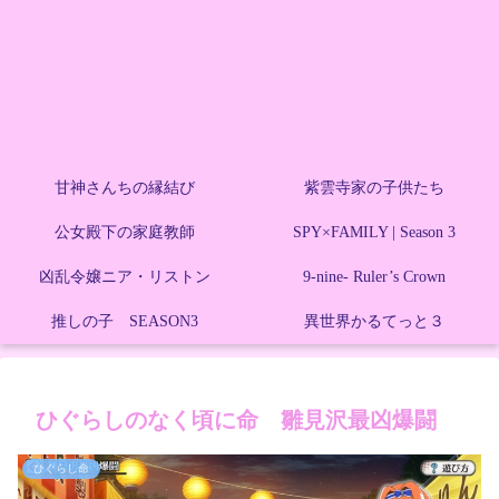
甘神さんちの縁結び
紫雲寺家の子供たち
公女殿下の家庭教師
SPY×FAMILY | Season 3
凶乱令嬢ニア・リストン
9-nine- Ruler’s Crown
推しの子 SEASON3
異世界かるてっと３
ひぐらしのなく頃に命 雛見沢最凶爆闘
ひぐらし命