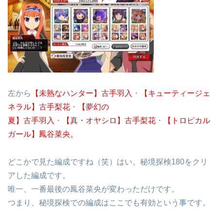
左から
【未熟なハンター】古手羽入
・
【キューティージェ
ネラル】古手梨花
・
【夢幻の
夏】
古手羽入
・
【真・オヤシロ】古手梨花
・
【トロピカル
ガール】鳳谷菜央。
どこかで見た編成ですね（笑）はい。秘境探検180をクリ
アした編成です。
唯一、一番最後の鳳谷菜央が変わっただけです。
つまり、秘境探検での編成はここでも有効という事です。