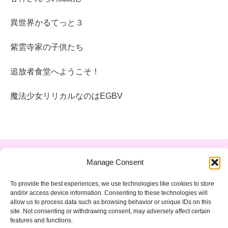
異世界かるてっと３
紫雲寺家の子供たち
追放者食堂へようこそ！
魔法少女リリカルなのはEGBV
Manage Consent
運営者情報
プライバシーポリシー
To provide the best experiences, we use technologies like cookies to store
サイトマップ
お問い合わせ
and/or access device information. Consenting to these technologies will
allow us to process data such as browsing behavior or unique IDs on this
Cookie Policy (EU)
site. Not consenting or withdrawing consent, may adversely affect certain
features and functions.
© 2023 ちりつも生活.