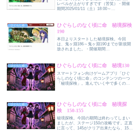
レベルが上がりすぎです（苦笑）・開催
期間2025/01/11（土）18:00～
2025/01/16（木）17:59今回は、ボス戦だ
けじゃなく通常ステージでもガッツ持ち
を作ってきました。何してくれてんの
ひぐらしのなく頃に命 秘境探検
ひぐらし命
（...
190
本日よりスタートした秘境探検。今回
は、鬼ヶ淵186～鬼ヶ淵190までが新規開
放されました。・開催期間
2024/12/10（火）18:00～
2024/12/16（月）17:59・今回の報酬
SSR【食いしんぼサキュバス】公由一
ひぐらしのなく頃に命 秘境130
ひぐらし命
穂 タイプ：中衛 ...
スマートフォン向けゲームアプリ「ひぐ
らしのなく頃に命」のコンテンツの一つ
「秘境探検」。進んでいく中で多くのプ
レイヤーを挫折に追い込むイベント。各
ステージにルールがあり、クリアする事
に敵が強くなり貰える報酬が多くなる。
今回、ようやく私もクリア...
ひぐらしのなく頃に命 秘境探
ひぐらし命
検 150-155
秘境探検。今回の期間は終わってしまい
ましたが、ステージ150の攻略です。正直
に言って、145がクリア出来たなら、150
は苦労しないはずです。なぜなら同じ編
成でイケるからです。ボスの弱点属性が