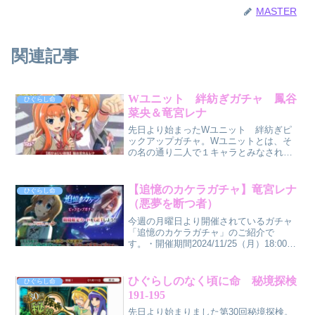
MASTER
関連記事
Wユニット 絆紡ぎガチャ 鳳谷
ひぐらし命
菜央＆竜宮レナ
先日より始まったWユニット 絆紡ぎピ
ックアップガチャ。Wユニットとは、そ
の名の通り二人で１キャラとみなされま
す。とは言え、スキルなど二倍あるとか
ではなく、ビジュアル的に二人存在して
いるだけです。また、キャラの扱いはど
【追憶のカケラガチャ】竜宮レナ
ひぐらし命
ちら片方になります。今回...
（悪夢を断つ者）
今週の月曜日より開催されているガチャ
「追憶のカケラガチャ」のご紹介で
す。・開催期間2024/11/25（月）18:00～
2024/12/4（水）17：59・【追憶カケラ】
竜宮レナ（悪夢を断つ者） 属性：夕
方 タイプ：中衛では、その能力を見
ひぐらしのなく頃に命 秘境探検
ひぐらし命
て...
191-195
先日より始まりました第30回秘境探検。