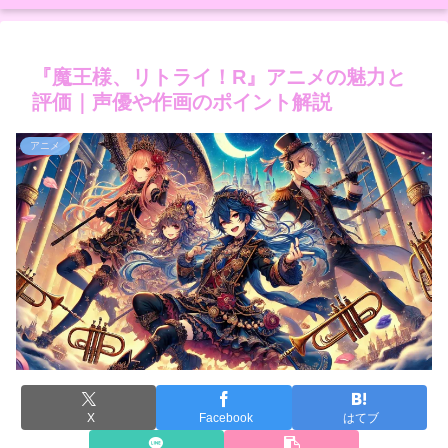
『魔王様、リトライ！R』アニメの魅力と
評価｜声優や作画のポイント解説
アニメ
X
Facebook
はてブ