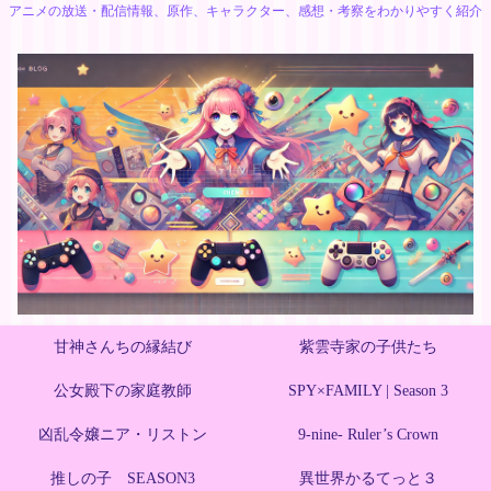
アニメの放送・配信情報、原作、キャラクター、感想・考察をわかりやすく紹介
甘神さんちの縁結び
紫雲寺家の子供たち
公女殿下の家庭教師
SPY×FAMILY | Season 3
凶乱令嬢ニア・リストン
9-nine- Ruler’s Crown
推しの子 SEASON3
異世界かるてっと３