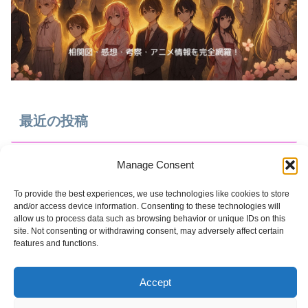
最近の投稿
Manage Consent
『魔法少女リリカルなのは EXCEEDS Gun Blaze
Vengeance』アニメ化情報まとめ｜放送時期・キャス
To provide the best experiences, we use technologies like cookies to store
and/or access device information. Consenting to these technologies will
ト・注目点を整理
allow us to process data such as browsing behavior or unique IDs on this
site. Not consenting or withdrawing consent, may adversely affect certain
【2026最新】お隣の天使様アニメ2期＆ゲーム化で描か
features and functions.
れる「特別な夏」。最新12巻から紐解く、周と真昼の愛
おしい軌跡
Accept