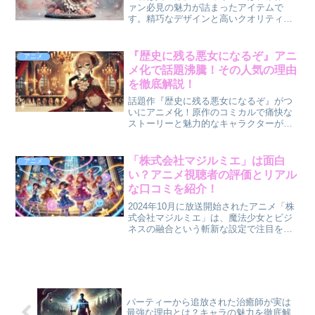
ァン必見の魅力が詰まったアイテムで
す。精巧なデザインと高いクオリティ
で、キャラクターの魅力を完全に再現。
今回は、「君は冥土様」フィギュアの魅
力や購入方法、コレクション情報につい
『歴史に残る悪女になるぞ』アニ
アニメ
て詳しく解説します！この記事...
メ化で話題沸騰！その人気の理由
を徹底解説！
話題作『歴史に残る悪女になるぞ』がつ
いにアニメ化！原作のコミカルで痛快な
ストーリーと魅力的なキャラクターが、
多くのファンを魅了しています。なぜこ
の作品がこれほどまでに人気を集めてい
るのか、その理由を徹底解説します！こ
「株式会社マジルミエ」は面白
アニメ
の記事を読むとわかること...
い？アニメ視聴者の評価とリアル
な口コミを紹介！
2024年10月に放送開始されたアニメ「株
式会社マジルミエ」は、魔法少女とビジ
ネスの融合という斬新な設定で注目を集
めています。 この記事では、視聴者が感
じたリアルな感想や評価、口コミをもと
に、このアニメの魅力や見どころを徹底
解説します。 「...
パーティーから追放された治癒師が実は
最強な理由とは？キャラの魅力を徹底解