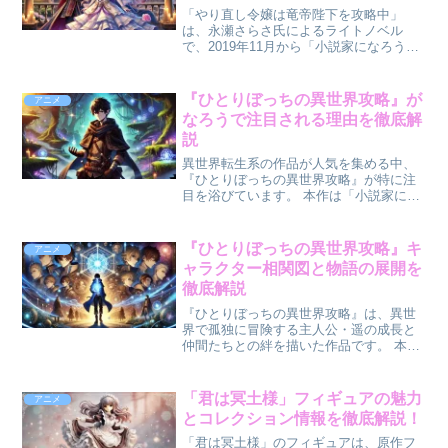
「やり直し令嬢は竜帝陛下を攻略中」
は、永瀬さらさ氏によるライトノベル
で、2019年11月から「小説家になろう」
で連載が開始されました。その後、角川
ビーンズ文庫から書籍化され、2024年10
月時点でシリーズ累計130万部を突破して
『ひとりぼっちの異世界攻略』が
アニメ
います。本作...
なろうで注目される理由を徹底解
説
異世界転生系の作品が人気を集める中、
『ひとりぼっちの異世界攻略』が特に注
目を浴びています。 本作は「小説家にな
ろう」発の作品で、斬新なストーリー展
開とキャラクター描写が話題です。 なぜ
この作品が多くのファンに支持されてい
『ひとりぼっちの異世界攻略』キ
アニメ
るのか、人気の理由を...
ャラクター相関図と物語の展開を
徹底解説
『ひとりぼっちの異世界攻略』は、異世
界で孤独に冒険する主人公・遥の成長と
仲間たちとの絆を描いた作品です。 本記
事では、主要キャラクターの関係性を相
関図で整理し、物語の展開を詳しく解説
します。この記事を読むとわかること
「君は冥土様」フィギュアの魅力
アニメ
『ひとりぼっちの異世界...
とコレクション情報を徹底解説！
「君は冥土様」のフィギュアは、原作フ