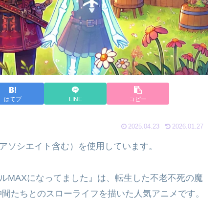
はてブ
LINE
コピー
2025.04.23
2026.01.27
nアソシエイト含む）を使用しています。
ベルMAXになってました』は、転生した不老不死の魔
仲間たちとのスローライフを描いた人気アニメです。