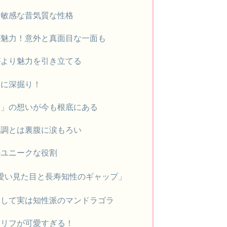
に敏感な昔気質な性格
が魅力！意外と真面目な一面も
がより魅力を引き立てる
らに深掘り！
頃」の想いが今も根底にある
口調とは裏腹に涙もろい
のユニークな役割
愛い見た目と長寿知性のギャップ」
反して実は知性派のマンドラゴラ
セリフが可愛すぎる！