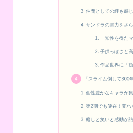
仲間としての絆も感
サンドラの魅力をさ
「知性を得た
子供っぽさと
作品世界に「
『スライム倒して30
個性豊かなキャラが
第2期でも健在！変わ
癒しと笑いと感動が詰