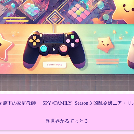
女殿下の家庭教師
SPY×FAMILY | Season 3
凶乱令嬢ニア・リ
異世界かるてっと３