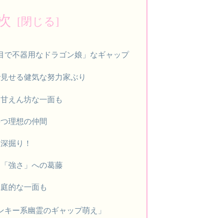
次
目で不器用なドラゴン娘」なギャップ
で見せる健気な努力家ぶり
と甘えん坊な一面も
持つ理想の仲間
に深掘り！
る「強さ」への葛藤
家庭的な一面も
ンキー系幽霊のギャップ萌え」