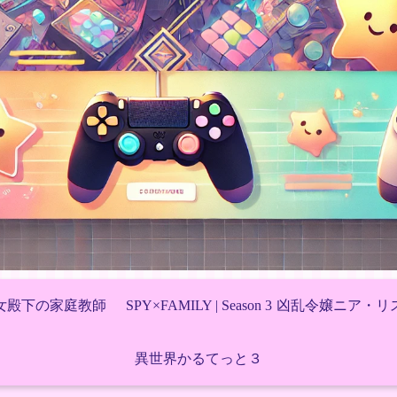
女殿下の家庭教師
SPY×FAMILY | Season 3
凶乱令嬢ニア・リ
異世界かるてっと３